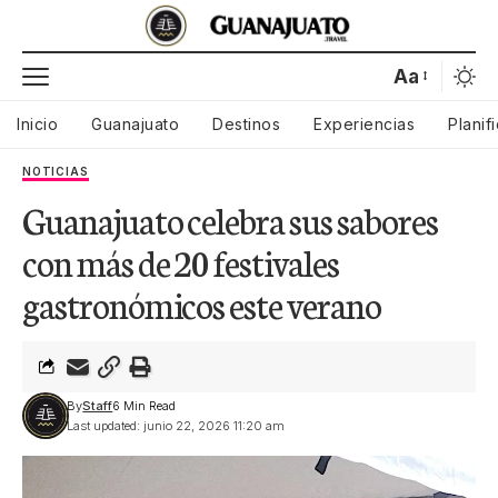
Aa
Inicio
Guanajuato
Destinos
Experiencias
Planif
NOTICIAS
Guanajuato celebra sus sabores
con más de 20 festivales
gastronómicos este verano
By
Staff
6 Min Read
Last updated: junio 22, 2026 11:20 am