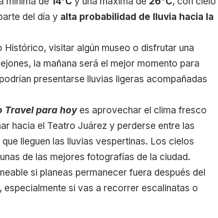
ra mínima de
14°C
y una máxima de
26°C
, con cielo
arte del día y
alta probabilidad de lluvia hacia la
 Histórico, visitar algún museo o disfrutar una
lejones, la mañana será el mejor momento para
podrían presentarse lluvias ligeras acompañadas
 Travel para hoy
es aprovechar el clima fresco
nar hacia el Teatro Juárez y perderse entre las
 que lleguen las lluvias vespertinas. Los cielos
unas de las mejores fotografías de la ciudad.
rmeable si planeas permanecer fuera después del
 especialmente si vas a recorrer escalinatas o