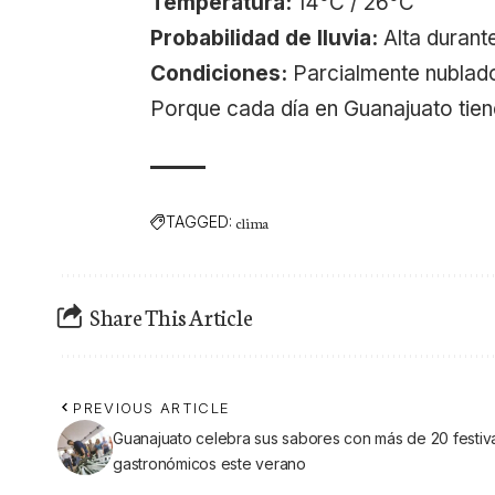
Temperatura:
14°C / 26°C
Probabilidad de lluvia:
Alta durant
Condiciones:
Parcialmente nublad
Porque cada día en Guanajuato tiene
TAGGED:
clima
Share This Article
PREVIOUS ARTICLE
Guanajuato celebra sus sabores con más de 20 festiv
gastronómicos este verano