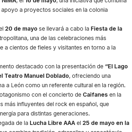
a NIMA
, el
16 de mayo
, una iniciativa que combina
 apoyo a proyectos sociales en la colonia
 el
20 de mayo
se llevará a cabo la
Fiesta de la
tropolitana, una de las celebraciones más
a cientos de fieles y visitantes en torno a la
mento destacado con la presentación de
“El Lago
el Teatro Manuel Doblado
, ofreciendo una
ma a León como un referente cultural en la región.
rotagonismo con el concierto de
Caifanes
en la
as más influyentes del rock en español, que
nergía para distintas generaciones.
legada de la
Lucha Libre AAA
el
25 de mayo en la