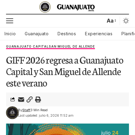
Aa
Inicio
Guanajuato
Destinos
Experiencias
Planif
GUANAJUATO CAPITAL
SAN MIGUEL DE ALLENDE
GIFF 2026 regresa a Guanajuato
Capital y San Miguel de Allende
este verano
By
Staff
3 Min Read
Last updated: julio 6, 2026 11:52 am