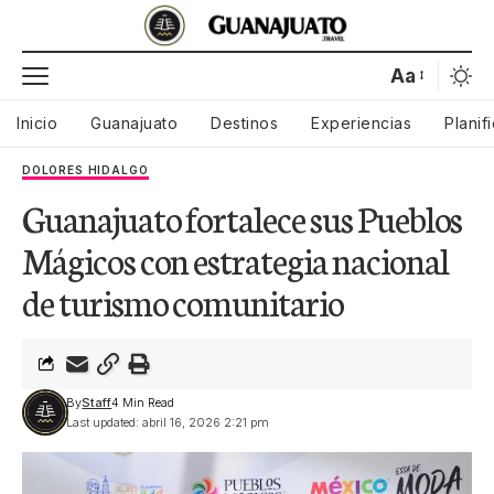
Aa
Inicio
Guanajuato
Destinos
Experiencias
Planif
DOLORES HIDALGO
Guanajuato fortalece sus Pueblos
Mágicos con estrategia nacional
de turismo comunitario
By
Staff
4 Min Read
Last updated: abril 16, 2026 2:21 pm