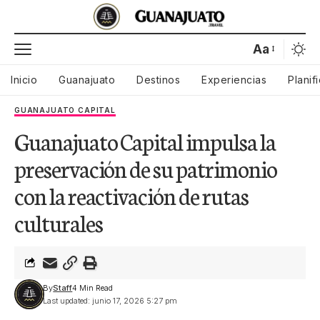
Aa
Inicio
Guanajuato
Destinos
Experiencias
Planif
GUANAJUATO CAPITAL
Guanajuato Capital impulsa la
preservación de su patrimonio
con la reactivación de rutas
culturales
By
Staff
4 Min Read
Last updated: junio 17, 2026 5:27 pm