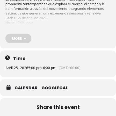
propuesta contemporánea que explora el cuerpo, el tiempo y la
transformación a través del movimiento, integrando elementos
escénicos que generan una experiencia sensorial y reflexiva.
Fecha:
25 de abril de 2026
Hora:
17:00 horas
Lugar:
Teatro Estudio del Teatro del Bicentenario Roberto
Plasencia Saldaña, León
Costo:
Entrada libre
MORE
Time
April 25, 2026
5:00 pm
-
6:00 pm
(GMT+00:00)
CALENDAR
GOOGLECAL
Share this event