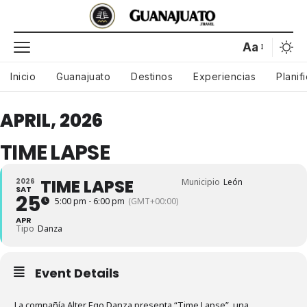
Aa
Inicio
Guanajuato
Destinos
Experiencias
Planif
APRIL, 2026
TIME LAPSE
TIME LAPSE
2026
Municipio
León
SAT
25
5:00 pm - 6:00 pm
(GMT+00:00)
APR
Tipo
Danza
Event Details
La compañía Alter Ego Danza presenta “Time Lapse”, una