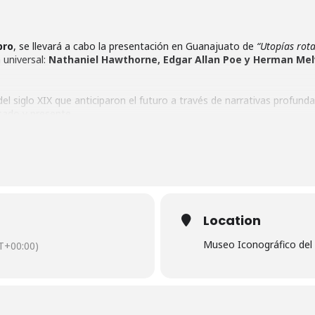
bro
, se llevará a cabo la presentación en Guanajuato de
“Utopías rota
 universal:
Nathaniel Hawthorne, Edgar Allan Poe y Herman Melv
del siglo XIX que anticiparon el futuro a través de narrativas profund
sado y presente.
ctividades culturales para celebrar el libro y la lectura, acercando al
tura desde una mirada contemporánea.
Location
Museo Iconográfico del
T+00:00)