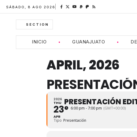
SÁBADO, 8 AGO 2026
SECTION
INICIO
GUANAJUATO
DE
APRIL, 2026
PRESENTACIÓN
PRESENTACIÓN EDI
2026
THU
23
6:00 pm - 7:00 pm
(GMT+00:00)
APR
Tipo
Presentación