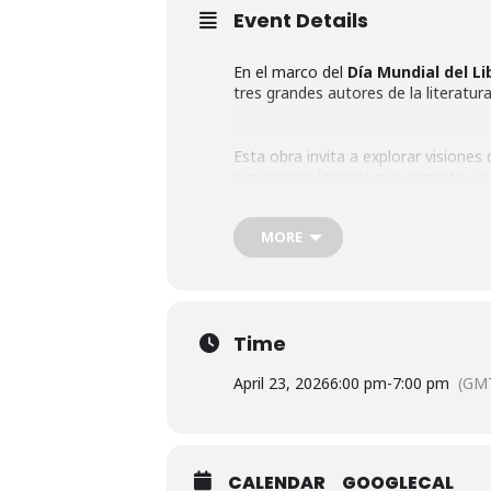
Event Details
En el marco del
Día Mundial del Li
tres grandes autores de la literatura
Esta obra invita a explorar visiones 
experiencia literaria que conecta pa
MORE
La presentación forma parte de las a
a los grandes clásicos de la litera
Time
April 23, 2026
6:00 pm
-
7:00 pm
(GM
CALENDAR
GOOGLECAL