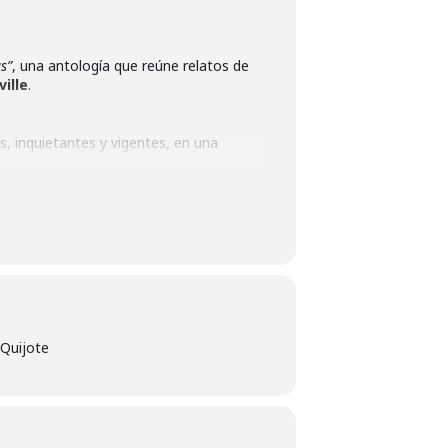
s”
, una antología que reúne relatos de
ille
.
as, inquietantes y vigentes, en una
 público a nuevas propuestas editoriales y
 Quijote