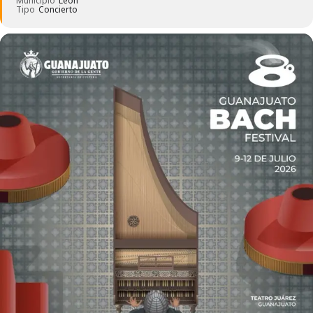
Municipio
León
Tipo
Concierto