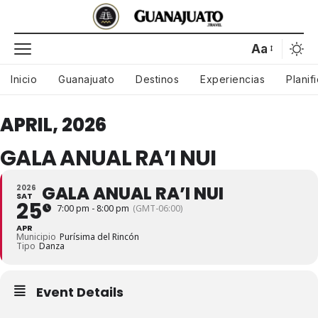
Aa
Inicio
Guanajuato
Destinos
Experiencias
Planif
APRIL, 2026
GALA ANUAL RA’I NUI
GALA ANUAL RA’I NUI
2026
SAT
25
7:00 pm - 8:00 pm
(GMT-06:00)
APR
Municipio
Purísima del Rincón
Tipo
Danza
Event Details