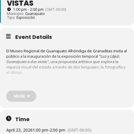
VISTAS
1:00 pm - 2:00 pm
(GMT-06:00)
Municipio
Guanajuato
Tipo
Exposición
Event Details
El Museo Regional de Guanajuato Alhóndiga de Granaditas invita al
público a la inauguración de la exposición temporal
“Luz y Lápiz:
Guanajuato a dos vistas”
, una propuesta artística que explora la
riqueza visual del estado a través de dos lenguajes: la fotografía y
el dibujo.
La muestra reúne el trabajo de los artistas Anna Castelli y Guillermo
Martínez Acebo, quienes presentan una interpretación
MORE
complementaria del paisaje guanajuatense. A través de la
interacción entre la luz y el trazo, la exposición propone un diálogo
visual que resalta texturas, formas y atmósferas del entorno,
ofreciendo al espectador una experiencia estética dual.
Time
April 23, 2026
1:00 pm
-
2:00 pm
(GMT-06:00)
La inauguración se llevará a cabo el jueves 23 de abril a las 13:00