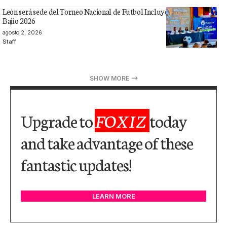
León será sede del Torneo Nacional de Fútbol Incluyente Guerreros
Bajío 2026
agosto 2, 2026
Staff
SHOW MORE
Upgrade to
FOXIZ
today
and take advantage of these
fantastic updates!
LEARN MORE