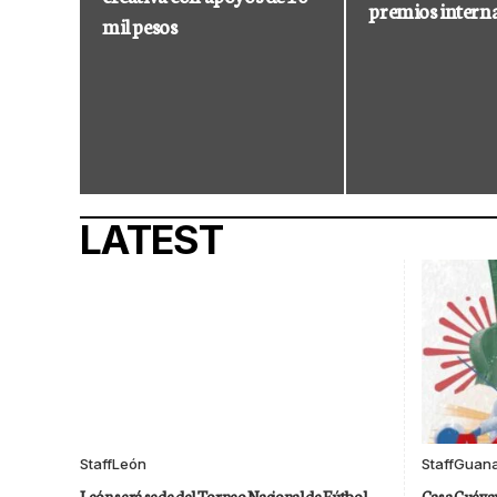
premios intern
mil pesos
LATEST
Staff
León
Staff
Guana
León será sede del Torneo Nacional de Fútbol
Casa Cuévan