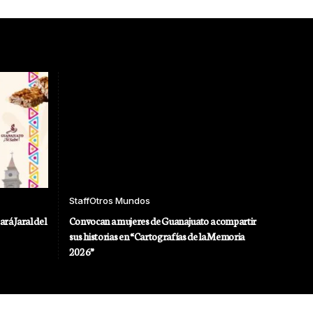
Staff
Otros Mundos
ará Jaral del
Convocan a mujeres de Guanajuato a compartir
sus historias en “Cartografías de la Memoria
2026”