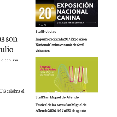
Staff
Noticias
as son
Irapuato recibirá la 20.ª Exposición
Nacional Canina con más de 6 mil
julio
visitantes
ulio con una
UG celebra el
Staff
San Miguel de Allende
Festival de las Artes San Miguel de
Allende 2026 del 7 al 23 de agosto