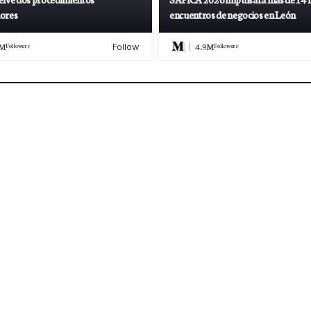
ores
encuentros de negocios en León
5M
4.9M
Followers
Followers
Follow