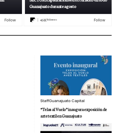
Guanajuato durante agosto
45K
Followers
Follow
Follow
Staff
Guanajuato Capital
“Telas al Vuelo” inaugura exposición de
arte textil en Guanajuato