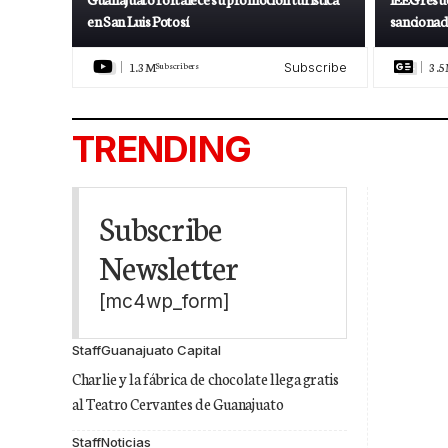
en San Luis Potosí
sancionad
1.3M
3.
Subscribers
Subscribe
TRENDING
Subscribe
Newsletter
[mc4wp_form]
Staff
Guanajuato Capital
Charlie y la fábrica de chocolate llega gratis
al Teatro Cervantes de Guanajuato
Staff
Noticias