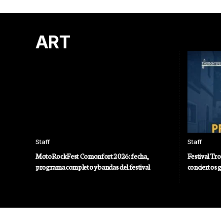
ART
Staff
Staff
MotoRockFest Comonfort 2026: fecha,
Festival Tr
programa completo y bandas del festival
conciertos 