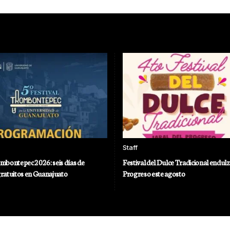
Staff
ombontepec 2026: seis días de
Festival del Dulce Tradicional endulz
gratuitos en Guanajuato
Progreso este agosto