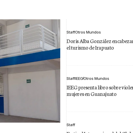
Staff
Otros Mundos
Doris Alba González encabeza
el turismo de Irapuato
Staff
IEEG
Otros Mundos
IEEG presenta libro sobre violen
mujeres en Guanajuato
Staff