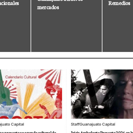
acionales
Remedios
mercados
juato Capital
Staff
Guanajuato Capital
o presenta su agenda cultural de
Inicia Ambulante Presenta 2026 en l