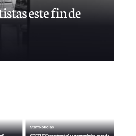
istas este fin de
Staff
Noticias
mil
SECTURI capacitará al sector turístico en todo