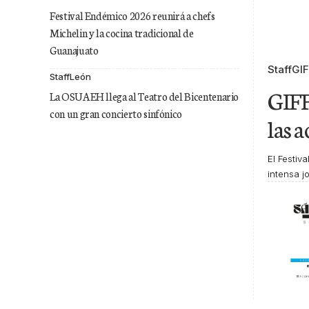
Festival Endémico 2026 reunirá a chefs
Michelin y la cocina tradicional de
Guanajuato
Staff
GI
Staff
León
GIFF
La OSUAEH llega al Teatro del Bicentenario
con un gran concierto sinfónico
las 
El Festiv
intensa 