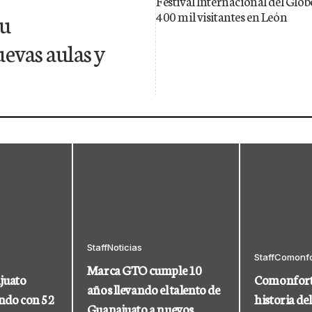
Festival Internacional del Glo
400 mil visitantes en León
su
uevas aulas y
Staff
Noticias
Staff
Comonfo
Marca GTO cumple 10
juato
Comonfort 
años llevando el talento de
undo con 52
historia del
Guanajuato a nuevos