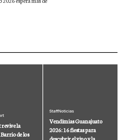
bo 2026 espera más de
Staff
Noticias
rt
Vendimias Guanajuato
revive la
2026: 16 fiestas para
 Barrio de los
descubrir el vino y la