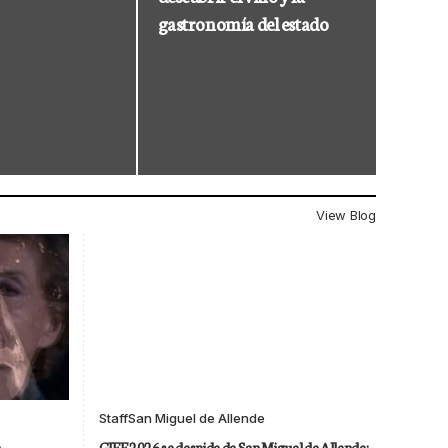
gastronomía del estado
View Blog
Staff
San Miguel de Allende
a
GIFF 2026 se despide de San Miguel de Allende: