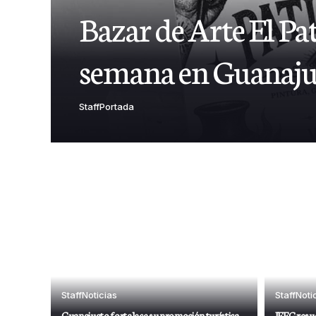
Bazar de Arte El Pat
semana en Guanaju
Staff
Portada
Staff
Noticias
Staff
Noti
Guanajuato fortalece su promoción turística
IEEG resu