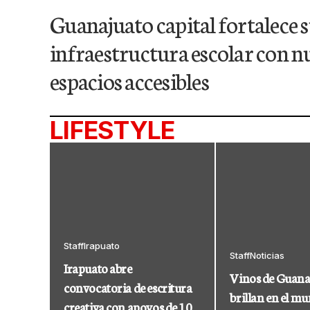
Guanajuato capital fortalece 
infraestructura escolar con n
espacios accesibles
LIFESTYLE
Staff
Irapuato
Staff
Noticias
Irapuato abre
Vinos de Guana
convocatoria de escritura
brillan en el m
creativa con apoyos de 10