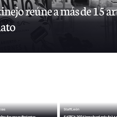
inejo reúne a más de 15 art
ato
cias
Staff
León
elve dos procedimientos
SAPICA 2026 impulsará más de 14 