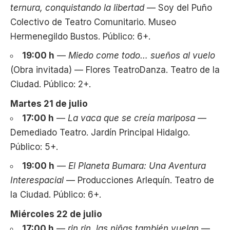
ternura, conquistando la libertad
— Soy del Puño
Colectivo de Teatro Comunitario. Museo
Hermenegildo Bustos. Público: 6+.
19:00 h
—
Miedo come todo… sueños al vuelo
(Obra invitada) — Flores TeatroDanza. Teatro de la
Ciudad. Público: 2+.
Martes 21 de julio
17:00 h
—
La vaca que se creía mariposa
—
Demediado Teatro. Jardín Principal Hidalgo.
Público: 5+.
19:00 h
—
El Planeta Bumara: Una Aventura
Interespacial
— Producciones Arlequín. Teatro de
la Ciudad. Público: 6+.
Miércoles 22 de julio
17:00 h
—
rin rin, las niñas también vuelan
—