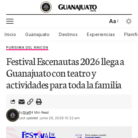
Aa
Inicio
Guanajuato
Destinos
Experiencias
Planif
PURÍSIMA DEL RINCÓN
Festival Escenautas 2026 llega a
Guanajuato con teatro y
actividades para toda la familia
By
Staff
4 Min Read
Last updated: junio 29, 2026 10:22 am