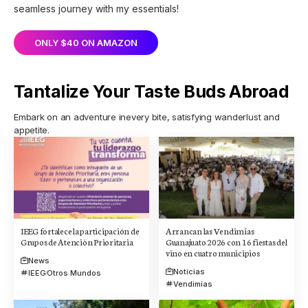
seamless journey with my essentials!
ONLY $40 ON AMAZON
Tantalize Your Taste Buds Abroad
Embark on an adventure inevery bite, satisfying wanderlust and
appetite.
IEEG fortalece la participación de
Arrancan las Vendimias
Grupos de Atención Prioritaria
Guanajuato 2026 con 16 fiestas del
vino en cuatro municipios
News
Noticias
IEEG
Otros Mundos
Vendimias