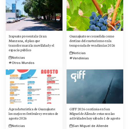
Irapuato presenta la Gran
Guanajuato se consolida como
Manzana, el plan que
destino del enoturismo en la
transformará la movilidad y el
temporada de vendimias 2026
espacio público
Noticias
Noticias
Vendimias
Otros Mundos
Agenda turística de Guanajuato:
GIFF 2026 continúa en San
los mejores festivales y eventos de
Miguel de Allende: estas son las
agosto 2026
actividades hoy sábado 1 de agosto
Noticias
San Miguel de Allende