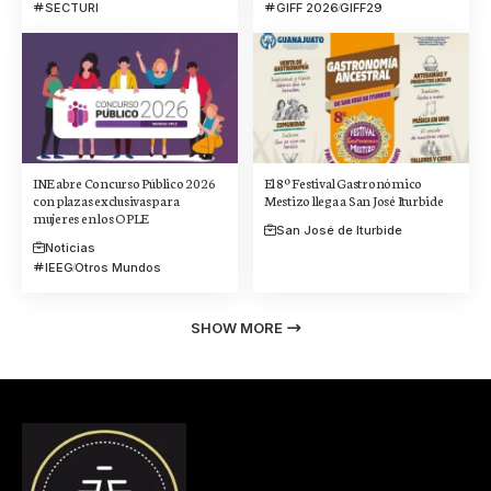
SECTURI
GIFF 2026
GIFF29
INE abre Concurso Público 2026
El 8º Festival Gastronómico
con plazas exclusivas para
Mestizo llega a San José Iturbide
mujeres en los OPLE
San José de Iturbide
Noticias
IEEG
Otros Mundos
SHOW MORE