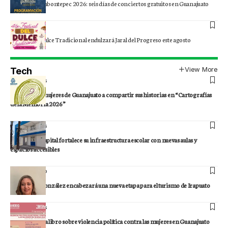
Festival Trombontepec 2026: seis días de conciertos gratuitos en Guanajuato
Staff
Festival del Dulce Tradicional endulzará Jaral del Progreso este agosto
View More
Tech
Staff
Noticias
Convocan a mujeres de Guanajuato a compartir sus historias en “Cartografías
de la Memoria 2026”
Staff
Noticias
Guanajuato capital fortalece su infraestructura escolar con nuevas aulas y
espacios accesibles
Staff
Irapuato
Doris Alba González encabezará una nueva etapa para el turismo de Irapuato
Staff
Noticias
IEEG presenta libro sobre violencia política contra las mujeres en Guanajuato