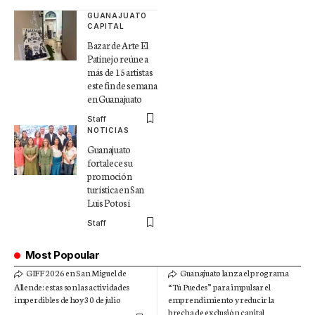
GUANAJUATO
CAPITAL
Bazar de Arte El
Patinejo reúne a
más de 15 artistas
este fin de semana
en Guanajuato
Staff
NOTICIAS
Guanajuato
fortalece su
promoción
turística en San
Luis Potosí
Staff
Most Popoular
GIFF 2026 en San Miguel de
Guanajuato lanza el programa
Allende: estas son las actividades
“Tú Puedes” para impulsar el
imperdibles de hoy 30 de julio
emprendimiento y reducir la
brecha de exclusión capital