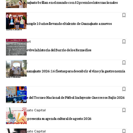
Vinos de Guanajuato brillan en el mundo con 52 premios internacionales
Staff
Noticias
Marca GTO cumple 10 años llevando el talento de Guanajuato a nuevos
mercados
Staff
Comonfort
Comonfort revive la historia del Barrio de los Remedios
Staff
Noticias
Vendimias Guanajuato 2026: 16 fiestas para descubrir el vino y la gastronomía
del estado
Staff
León
León será sede del Torneo Nacional de Fútbol Incluyente Guerreros Bajío 2026
Staff
Guanajuato Capital
Casa Cuévano presenta su agenda cultural de agosto 2026
Staff
Guanajuato Capital