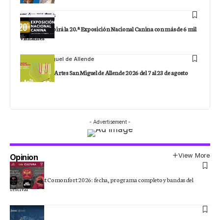
Staff
Noticias
Irapuato recibirá la 20.ª Exposición Nacional Canina con más de 6 mil
visitantes
Staff
San Miguel de Allende
Festival de las Artes San Miguel de Allende 2026 del 7 al 23 de agosto
- Advertisement -
View More
Opinion
Staff
MotoRockFest Comonfort 2026: fecha, programa completo y bandas del
festival
Staff