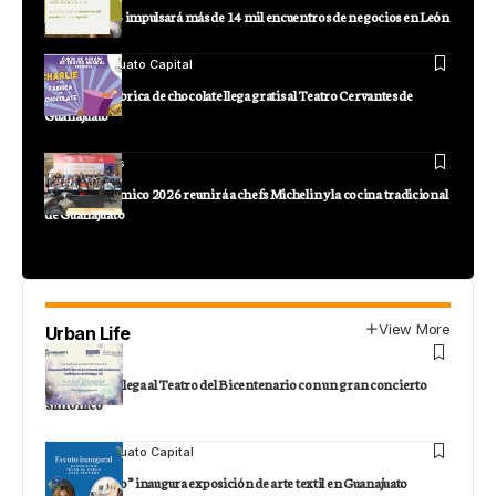
SAPICA 2026 impulsará más de 14 mil encuentros de negocios en León
Staff
Guanajuato Capital
Charlie y la fábrica de chocolate llega gratis al Teatro Cervantes de
Guanajuato
Staff
Noticias
Festival Endémico 2026 reunirá a chefs Michelin y la cocina tradicional
de Guanajuato
View More
Urban Life
Staff
León
La OSUAEH llega al Teatro del Bicentenario con un gran concierto
sinfónico
Staff
Guanajuato Capital
“Telas al Vuelo” inaugura exposición de arte textil en Guanajuato