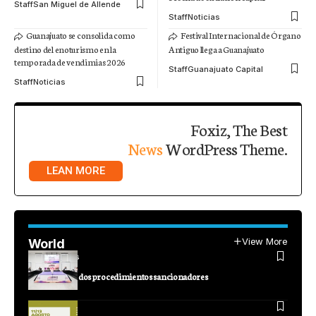
Staff
San Miguel de Allende
Staff
Noticias
Guanajuato se consolida como
Festival Internacional de Órgano
destino del enoturismo en la
Antiguo llega a Guanajuato
temporada de vendimias 2026
Staff
Guanajuato Capital
Staff
Noticias
Foxiz, The Best
News
WordPress Theme.
LEAN MORE
View More
World
Staff
Noticias
IEEG resuelve dos procedimientos sancionadores
Staff
León