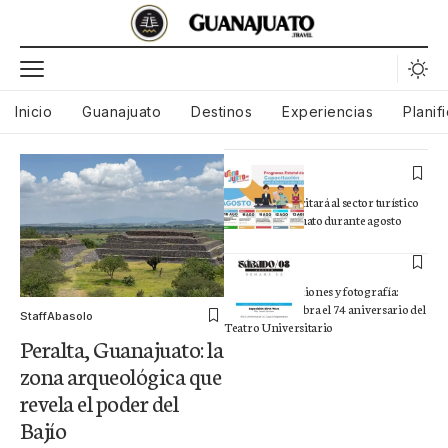
Inicio
Guanajuato
Destinos
Experiencias
Planif
Staff
Noticias
SECTURI capacitará al sector turístico
en todo Guanajuato durante agosto
Staff
Noticias
Teatro, exposiciones y fotografía:
Cultura UG celebra el 74 aniversario del
Staff
Abasolo
Teatro Universitario
Peralta, Guanajuato: la
zona arqueológica que
revela el poder del
Bajío