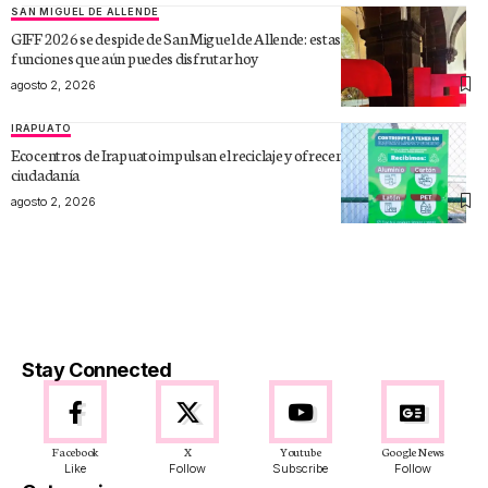
SAN MIGUEL DE ALLENDE
GIFF 2026 se despide de San Miguel de Allende: estas son las últimas
funciones que aún puedes disfrutar hoy
agosto 2, 2026
IRAPUATO
Ecocentros de Irapuato impulsan el reciclaje y ofrecen beneficios a la
ciudadanía
agosto 2, 2026
Stay Connected
Facebook
X
Youtube
Google News
Like
Follow
Subscribe
Follow