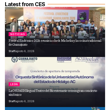
Latest from CES
NOTICIAS
Festival Endémico 2026 reunirá a chefs Michelin y la cocina tradicional
de Guanajuato
Staff
agosto 6, 2026
LEÓN
La OSUAEH llega al Teatro del Bicentenario con un gran concierto
sinfónico
Staff
agosto 6, 2026