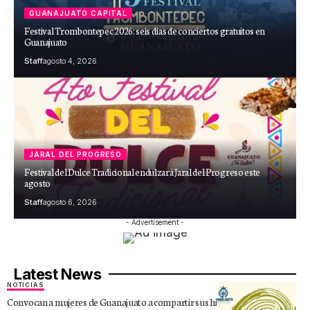
GUANAJUATO CAPITAL
Festival Trombontepec 2026: seis días de conciertos gratuitos en
Guanajuato
Staff
agosto 4, 2026
JARAL DEL PROGRESO
Festival del Dulce Tradicional endulzará Jaral del Progreso este
agosto
Staff
agosto 6, 2026
- Advertisement -
Latest News
NOTICIAS
Convocan a mujeres de Guanajuato a compartir sus historias en