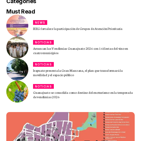
Categories
Must Read
NEWS
IEEG fortalece la participación de Grupos de Atención Prioritaria
NOTICIAS
Arrancan las Vendimias Guanajuato 2026 con 16 fiestas del vino en
cuatro municipios
NOTICIAS
Irapuato presenta la Gran Manzana, el plan que transformará la
movilidad y el espacio público
NOTICIAS
Guanajuato se consolida como destino del enoturismo en la temporada
de vendimias 2026