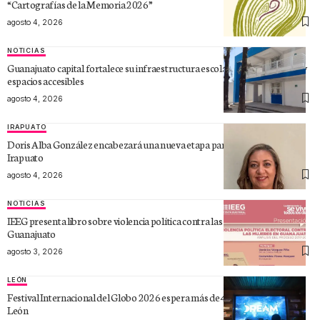
“Cartografías de la Memoria 2026”
agosto 4, 2026
NOTICIAS
Guanajuato capital fortalece su infraestructura escolar con nuevas aulas y
espacios accesibles
agosto 4, 2026
IRAPUATO
Doris Alba González encabezará una nueva etapa para el turismo de
Irapuato
agosto 4, 2026
NOTICIAS
IEEG presenta libro sobre violencia política contra las mujeres en
Guanajuato
agosto 3, 2026
LEÓN
Festival Internacional del Globo 2026 espera más de 400 mil visitantes en
León