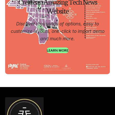
Create an Amazing Tech News
Website
Discover thousands of options, easy to
customize layouts, one-click to import demo
and much more.
LEARN MORE