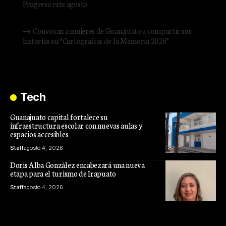
Progreso este agosto
Staff
agosto 6, 2026
Convocan a mujeres de Guanajuato a compartir sus
historias en “Cartografías de la Memoria 2026”
Staff
agosto 4, 2026
Tech
Guanajuato capital fortalece su
infraestructura escolar con nuevas aulas y
espacios accesibles
Staff
agosto 4, 2026
Doris Alba González encabezará una nueva
etapa para el turismo de Irapuato
Staff
agosto 4, 2026