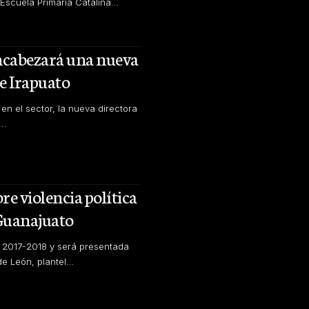
 Escuela Primaria Catalina…
ncabezará una nueva
de Irapuato
n el sector, la nueva directora
y…
re violencia política
 Guanajuato
l 2017-2018 y será presentada
de León, plantel…