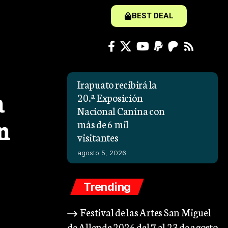
BEST DEAL
Irapuato recibirá la
a
20.ª Exposición
Nacional Canina con
en
más de 6 mil
visitantes
agosto 5, 2026
Trending
Festival de las Artes San Miguel
de Allende 2026 del 7 al 23 de agosto