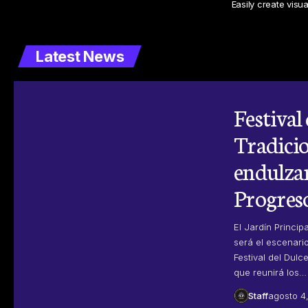
Easily create visu
Latest News
Festival
Tradici
endulzar
Progreso
El Jardín Princip
será el escenario
Festival del Dulc
que reunirá los…
Staff
agosto 4