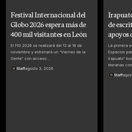
Festival Internacional del
Irapuat
Globo 2026 espera más de
de escri
400 mil visitantes en León
apoyos d
El FIG 2026 se realizará del 13 al 16 de
La primera e
noviembre y estrenará un “Viernes de la
Espacios par
Gente” con acceso…
Irapuato” bu
literarias c
Staff
agosto 3, 2026
Staff
agos