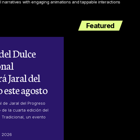
al narratives with engaging animations and tappable interactions
Featured
 del Dulce
onal
á Jaral del
 este agosto
al de Jaral del Progreso
 de la cuarta edición del
e Tradicional, un evento
, 2026